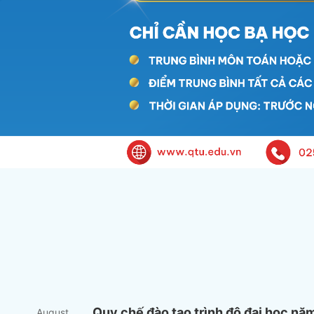
Quy chế đào tạo trình độ đại học nă
August