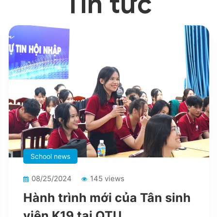
Tin tức
School news
08/25/2024
145 views
Hành trình mới của Tân sinh
viên K19 tại QTU